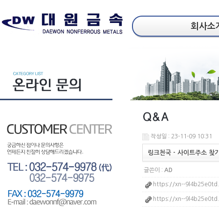
회사소
작성일 : 23-11-09 10:31
링크천국 - 사이트주소 찾
글쓴이 :
AD
https://xn--9l4b25e0td.
https://xn--9l4b25e0td.