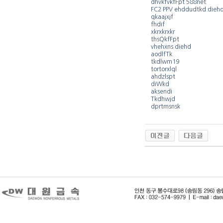
dhvkfvkfFpt 588net
FC2 PPV ehddudtkd dieh
qkaajxjf
fhdif
xkrxkrxkr
thsQkfFpt
vhehxns diehd
aodlfTk
tkdlwm19
tortorxlql
ahdzlspt
diWkd
aksendi
Tkdhwjd
dprtmsnsk
인
천
출
장
안
마
출